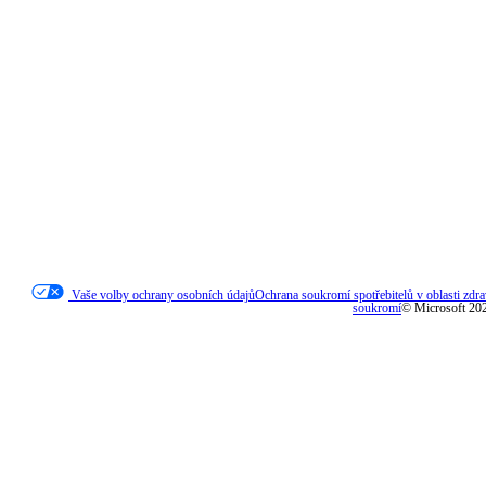
Opravená verze
Vyberte a zabalte konkrétní verzi
modulu runtime WebView2 s vaší
aplikací.
Vybrat verzi
151.0.4129.59
*
Dostupnost a rozsah funkcí se může lišit podle typu zařízení, trhu a verze prohlížeče.
Vybrat architekturu
arm64
Vaše volby ochrany osobních údajů
Ochrana soukromí spotřebitelů v oblasti zdra
soukromí
© Microsoft 20
Stáhnout