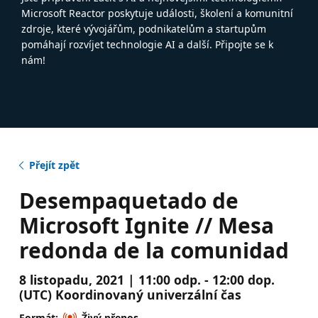
Microsoft Reactor poskytuje události, školení a komunitní
zdroje, které vývojářům, podnikatelům a startupům
pomáhají rozvíjet technologie AI a další. Připojte se k
nám!
Přejít zpět
Desempaquetado de
Microsoft Ignite // Mesa
redonda de la comunidad
8 listopadu, 2021 | 11:00 odp. - 12:00 dop.
(UTC) Koordinovaný univerzální čas
Formát:
Živý přenos