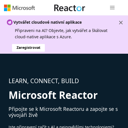
Globální n
Vytvářet cloudové nativní aplikace
Připraveni na AI? Objevte, jak vytvářet a škálovat
cloud-native aplikace s Azure.
Zaregistrovat
LEARN, CONNECT, BUILD
Microsoft Reactor
Připojte se k Microsoft Reactoru a zapojte se s
vývojáři živě
Jste připravení začít s AI a nejnovějšími technologiemi?