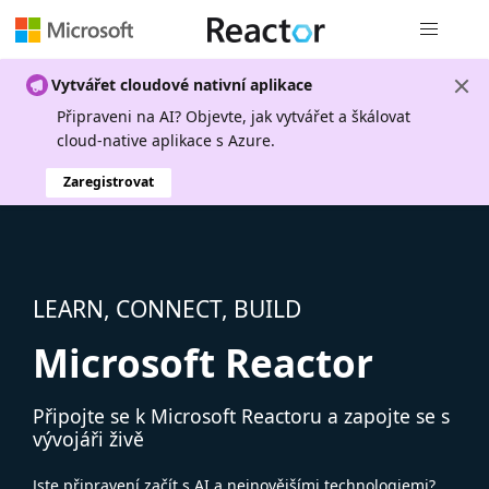
Globální n
Vytvářet cloudové nativní aplikace
Připraveni na AI? Objevte, jak vytvářet a škálovat
cloud-native aplikace s Azure.
Zaregistrovat
LEARN, CONNECT, BUILD
Microsoft Reactor
Připojte se k Microsoft Reactoru a zapojte se s
vývojáři živě
Jste připravení začít s AI a nejnovějšími technologiemi?