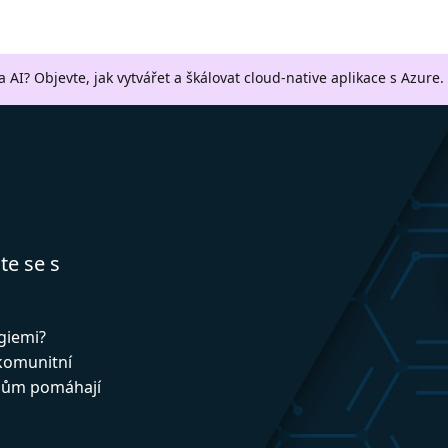
a AI? Objevte, jak vytvářet a škálovat cloud-native aplikace s Azure.
te se s
ogiemi?
 komunitní
upům pomáhají
!