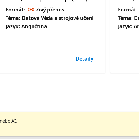
Formát:
Živý přenos
Formát:
Téma: Datová Věda a strojové učení
Téma: Da
Jazyk: Angličtina
Jazyk: A
Detaily
 nebo AI.