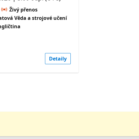
Živý přenos
tová Věda a strojové učení
ngličtina
Detaily