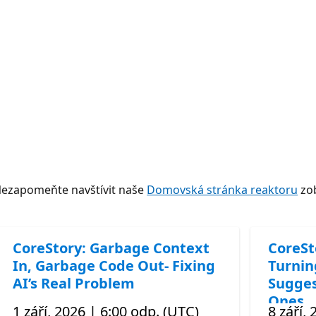
Nezapomeňte navštívit naše
Domovská stránka reaktoru
zob
CoreStory: Garbage Context
CoreSt
In, Garbage Code Out- Fixing
Turnin
AI’s Real Problem
Sugges
Ones
1 září, 2026 | 6:00 odp. (UTC)
8 září,