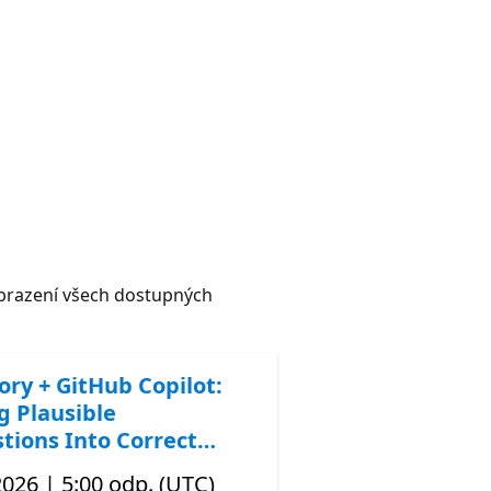
razení všech dostupných
ory + GitHub Copilot:
g Plausible
tions Into Correct
 2026 | 5:00 odp. (UTC)