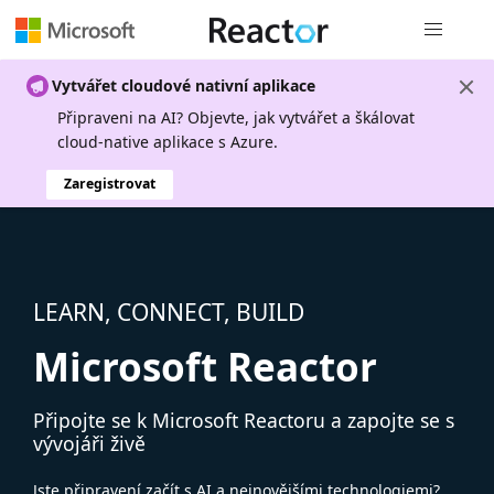
Globální n
Vytvářet cloudové nativní aplikace
Připraveni na AI? Objevte, jak vytvářet a škálovat
cloud-native aplikace s Azure.
Zaregistrovat
LEARN, CONNECT, BUILD
Microsoft Reactor
Připojte se k Microsoft Reactoru a zapojte se s
vývojáři živě
Jste připravení začít s AI a nejnovějšími technologiemi?