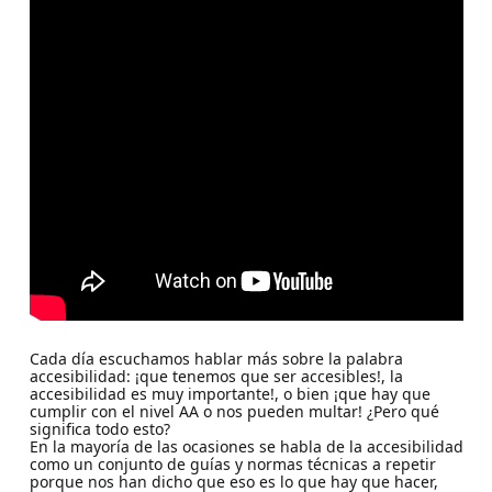
Cada día escuchamos hablar más sobre la palabra
accesibilidad: ¡que tenemos que ser accesibles!, la
accesibilidad es muy importante!, o bien ¡que hay que
cumplir con el nivel AA o nos pueden multar! ¿Pero qué
significa todo esto?
En la mayoría de las ocasiones se habla de la accesibilidad
como un conjunto de guías y normas técnicas a repetir
porque nos han dicho que eso es lo que hay que hacer,