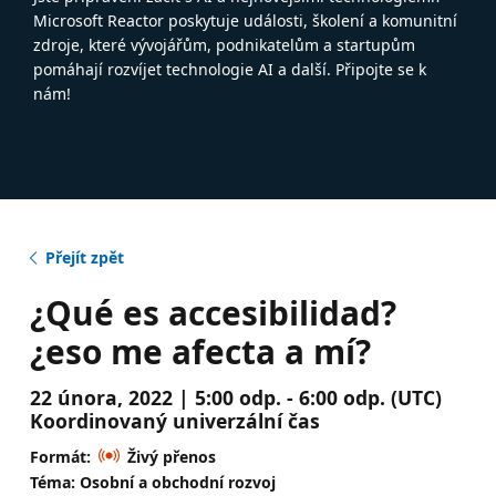
Microsoft Reactor poskytuje události, školení a komunitní
zdroje, které vývojářům, podnikatelům a startupům
pomáhají rozvíjet technologie AI a další. Připojte se k
nám!
Přejít zpět
¿Qué es accesibilidad?
¿eso me afecta a mí?
22 února, 2022 | 5:00 odp. - 6:00 odp. (UTC)
Koordinovaný univerzální čas
Formát:
Živý přenos
Téma: Osobní a obchodní rozvoj