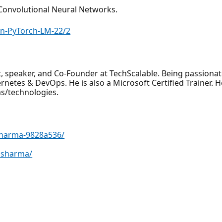
Convolutional Neural Networks.
on-PyTorch-LM-22/2
t, speaker, and Co-Founder at TechScalable. Being passiona
etes & DevOps. He is also a Microsoft Certified Trainer. He
ms/technologies.
sharma-9828a536/
msharma/