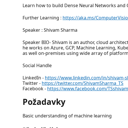
Learn how to build Dense Neural Networks and 
Further Learning :
https://aka.ms/ComputerVisi
Speaker : Shivam Sharma
Speaker BIO- Shivam is an author, cloud architec
he works on Azure, GCP, Machine Learning, Kubern
as well on-premises using wide array of platfor
Social Handle
LinkedIn -
https://www.linkedin.com/in/shivam-
Twitter -
https://twitter.com/ShivamSharma_TS
Facebook -
https://www.facebook.com/TSshiva
Požadavky
Basic understanding of machine learning