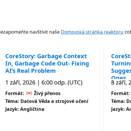
Nezapomeňte navštívit naše
Domovská stránka reaktoru
zob
CoreStory: Garbage Context
CoreSt
In, Garbage Code Out- Fixing
Turnin
AI’s Real Problem
Sugges
Ones
1 září, 2026 | 6:00 odp. (UTC)
8 září,
Formát:
Živý přenos
Formát:
Téma: Datová Věda a strojové učení
Téma: Da
Jazyk: Angličtina
Jazyk: A