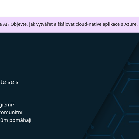
a AI? Objevte, jak vytvářet a škálovat cloud-native aplikace s Azure.
te se s
ogiemi?
 komunitní
upům pomáhají
!