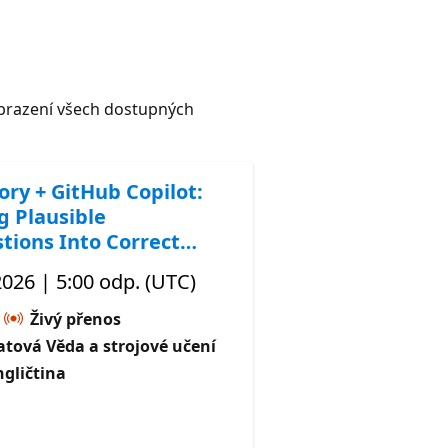
razení všech dostupných
ory + GitHub Copilot:
g Plausible
tions Into Correct
 2026 | 5:00 odp. (UTC)
Živý přenos
tová Věda a strojové učení
ngličtina