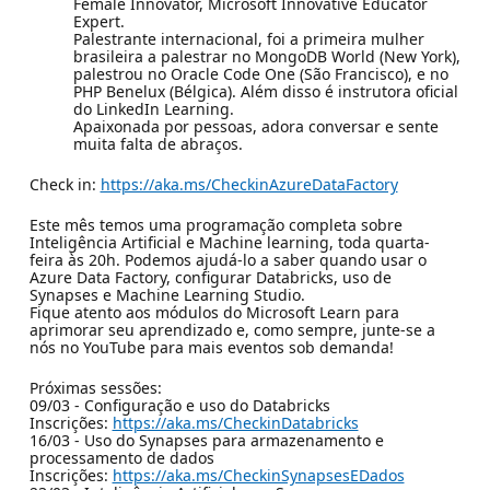
Female Innovator, Microsoft Innovative Educator
Expert.
Palestrante internacional, foi a primeira mulher
brasileira a palestrar no MongoDB World (New York),
palestrou no Oracle Code One (São Francisco), e no
PHP Benelux (Bélgica). Além disso é instrutora oficial
do LinkedIn Learning.
Apaixonada por pessoas, adora conversar e sente
muita falta de abraços.
Check in:
https://aka.ms/CheckinAzureDataFactory
Este mês temos uma programação completa sobre
Inteligência Artificial e Machine learning, toda quarta-
feira às 20h. Podemos ajudá-lo a saber quando usar o
Azure Data Factory, configurar Databricks, uso de
Synapses e Machine Learning Studio.
Fique atento aos módulos do Microsoft Learn para
aprimorar seu aprendizado e, como sempre, junte-se a
nós no YouTube para mais eventos sob demanda!
Próximas sessões:
09/03 - Configuração e uso do Databricks
Inscrições:
https://aka.ms/CheckinDatabricks
16/03 - Uso do Synapses para armazenamento e
processamento de dados
Inscrições:
https://aka.ms/CheckinSynapsesEDados