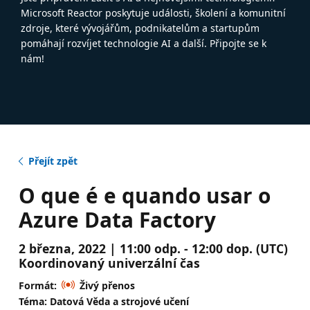
Microsoft Reactor poskytuje události, školení a komunitní
zdroje, které vývojářům, podnikatelům a startupům
pomáhají rozvíjet technologie AI a další. Připojte se k
nám!
Přejít zpět
O que é e quando usar o
Azure Data Factory
2 března, 2022 | 11:00 odp. - 12:00 dop. (UTC)
Koordinovaný univerzální čas
Formát:
Živý přenos
Téma: Datová Věda a strojové učení