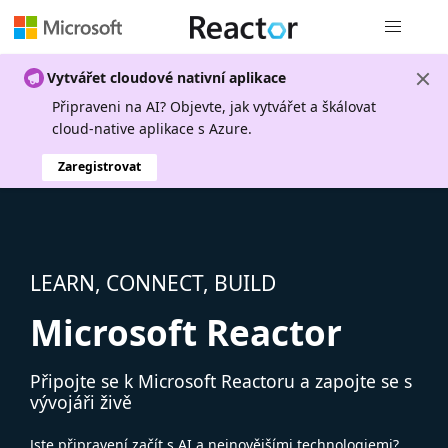
Globální n
Vytvářet cloudové nativní aplikace
Připraveni na AI? Objevte, jak vytvářet a škálovat
cloud-native aplikace s Azure.
Zaregistrovat
LEARN, CONNECT, BUILD
Microsoft Reactor
Připojte se k Microsoft Reactoru a zapojte se s
vývojáři živě
Jste připravení začít s AI a nejnovějšími technologiemi?