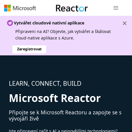
Globální n
Vytvářet cloudové nativní aplikace
Připraveni na AI? Objevte, jak vytvářet a škálovat
cloud-native aplikace s Azure.
Zaregistrovat
LEARN, CONNECT, BUILD
Microsoft Reactor
Připojte se k Microsoft Reactoru a zapojte se s
vývojáři živě
Jste připravení začít s AI a nejnovějšími technologiemi?