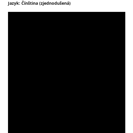
Jazyk: Čínština (zjednodušená)