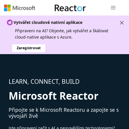
Globální n
Vytvářet cloudové nativní aplikace
Připraveni na AI? Objevte, jak vytvářet a škálovat
cloud-native aplikace s Azure.
Zaregistrovat
LEARN, CONNECT, BUILD
Microsoft Reactor
Připojte se k Microsoft Reactoru a zapojte se s
vývojáři živě
Jste připravení začít s AI a nejnovějšími technologiemi?