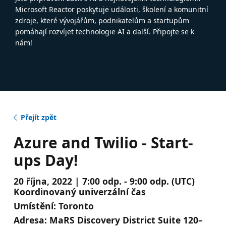
Microsoft Reactor poskytuje události, školení a komunitní
zdroje, které vývojářům, podnikatelům a startupům
pomáhají rozvíjet technologie AI a další. Připojte se k
nám!
Přejít zpět
Azure and Twilio - Start-
ups Day!
20 října, 2022 | 7:00 odp. - 9:00 odp. (UTC)
Koordinovaný univerzální čas
Umístění:
Toronto
Adresa:
MaRS Discovery District Suite 120–