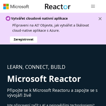
Globální n
Vytvářet cloudové nativní aplikace
Připraveni na AI? Objevte, jak vytvářet a škálovat
cloud-native aplikace s Azure.
Zaregistrovat
LEARN, CONNECT, BUILD
Microsoft Reactor
Připojte se k Microsoft Reactoru a zapojte se s
vývojáři živě
Jste připravení začít s AI a nejnovějšími technologiemi?