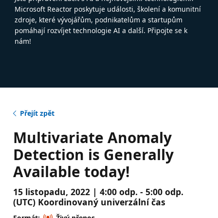
Microsoft Reactor poskytuje události, školení a komunitní
zdroje, které vývojářům, podnikatelům a startupům
pomáhají rozvíjet technologie AI a další. Připojte se k
nám!
Přejít zpět
Multivariate Anomaly
Detection is Generally
Available today!
15 listopadu, 2022 | 4:00 odp. - 5:00 odp.
(UTC) Koordinovaný univerzální čas
Formát:
Živý přenos