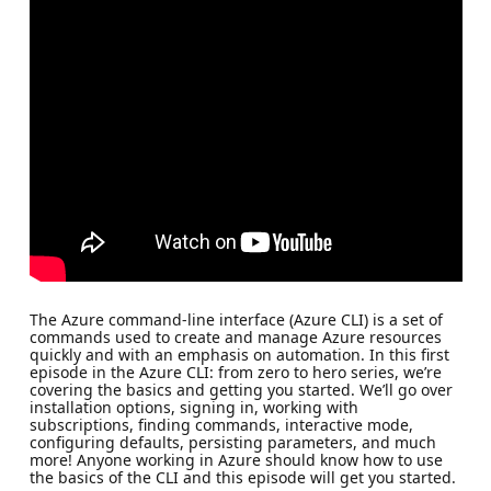
The Azure command-line interface (Azure CLI) is a set of
commands used to create and manage Azure resources
quickly and with an emphasis on automation. In this first
episode in the Azure CLI: from zero to hero series, we’re
covering the basics and getting you started. We’ll go over
installation options, signing in, working with
subscriptions, finding commands, interactive mode,
configuring defaults, persisting parameters, and much
more! Anyone working in Azure should know how to use
the basics of the CLI and this episode will get you started.