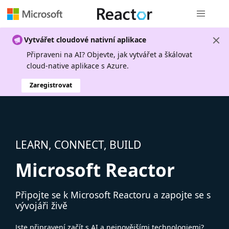
Globální n
Vytvářet cloudové nativní aplikace
Připraveni na AI? Objevte, jak vytvářet a škálovat
cloud-native aplikace s Azure.
Zaregistrovat
LEARN, CONNECT, BUILD
Microsoft Reactor
Připojte se k Microsoft Reactoru a zapojte se s
vývojáři živě
Jste připravení začít s AI a nejnovějšími technologiemi?