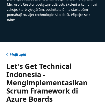
Microsoft Reactor poskytuje události, školení a komunitní
zdroje, které vývojářům, podnikatelům a startupům
pomáhají rozvíjet technologie AI a další. Připojte se k
nám!
Přejít zpět
Let's Get Technical
Indonesia -
Mengimplementasikan
Scrum Framework di
Azure Boards