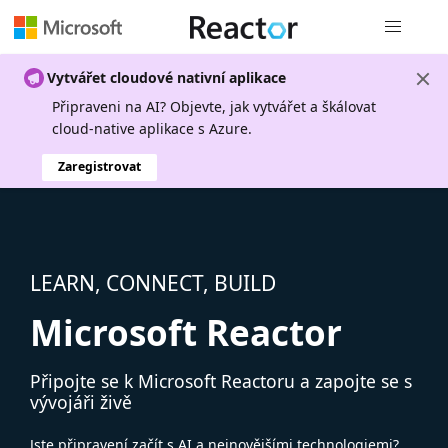
Globální n
Vytvářet cloudové nativní aplikace
Připraveni na AI? Objevte, jak vytvářet a škálovat
cloud-native aplikace s Azure.
Zaregistrovat
LEARN, CONNECT, BUILD
Microsoft Reactor
Připojte se k Microsoft Reactoru a zapojte se s
vývojáři živě
Jste připravení začít s AI a nejnovějšími technologiemi?