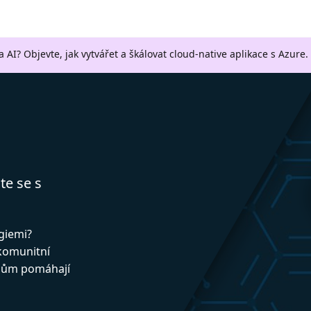
a AI? Objevte, jak vytvářet a škálovat cloud-native aplikace s Azure.
te se s
ogiemi?
 komunitní
upům pomáhají
!