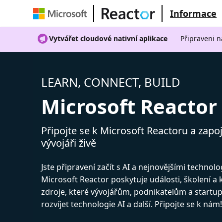
Informace
Vytvářet cloudové nativní aplikace
Připraveni n
LEARN, CONNECT, BUILD
Microsoft Reactor
Připojte se k Microsoft Reactoru a zapoj
vývojáři živě
Jste připravení začít s AI a nejnovějšími technol
Microsoft Reactor poskytuje události, školení a
zdroje, které vývojářům, podnikatelům a start
rozvíjet technologie AI a další. Připojte se k nám