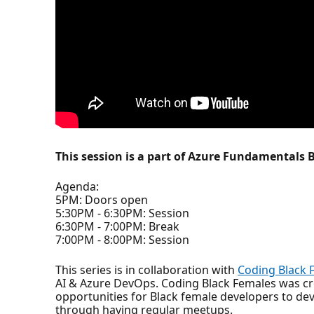
This session is a part of Azure Fundamentals 
Agenda:
5PM: Doors open
5:30PM - 6:30PM: Session
6:30PM - 7:00PM: Break
7:00PM - 8:00PM: Session
This series is in collaboration with
Coding Black 
AI & Azure DevOps. Coding Black Females was crea
opportunities for Black female developers to dev
through having regular meetups.