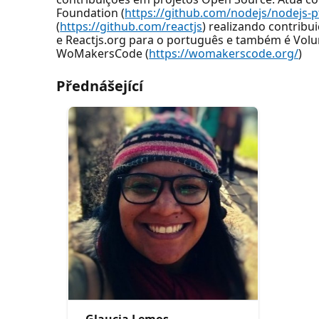
Foundation (
https://github.com/nodejs/nodejs-p
(
https://github.com/reactjs
) realizando contribu
e Reactjs.org para o português e também é Volu
WoMakersCode (
https://womakerscode.org/
)
Přednášející
Glaucia Lemos