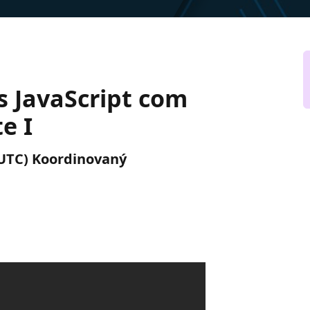
s JavaScript com
e I
 (UTC) Koordinovaný