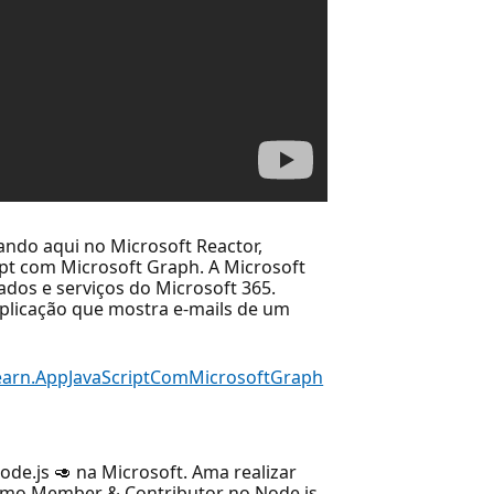
zando aqui no Microsoft Reactor,
pt com Microsoft Graph. A Microsoft
dos e serviços do Microsoft 365.
aplicação que mostra e-mails de um
Learn.AppJavaScriptComMicrosoftGraph
de.js 🥑 na Microsoft. Ama realizar
como Member & Contributor no Node.js