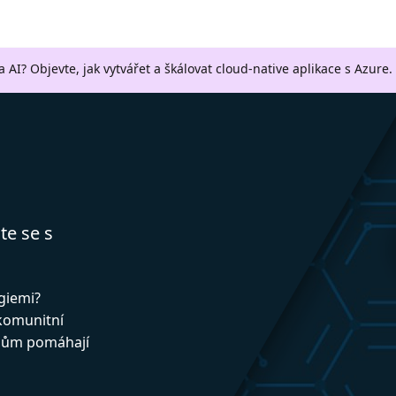
a AI? Objevte, jak vytvářet a škálovat cloud-native aplikace s Azure.
te se s
ogiemi?
 komunitní
upům pomáhají
!