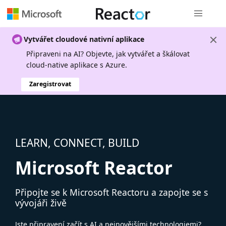
Globální n
Vytvářet cloudové nativní aplikace
Připraveni na AI? Objevte, jak vytvářet a škálovat
cloud-native aplikace s Azure.
Zaregistrovat
LEARN, CONNECT, BUILD
Microsoft Reactor
Připojte se k Microsoft Reactoru a zapojte se s
vývojáři živě
Jste připravení začít s AI a nejnovějšími technologiemi?