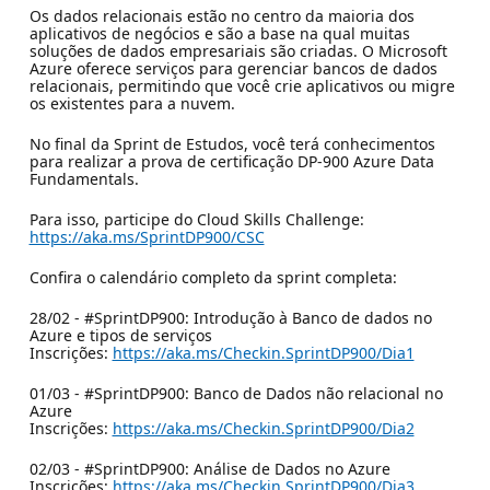
Os dados relacionais estão no centro da maioria dos
aplicativos de negócios e são a base na qual muitas
soluções de dados empresariais são criadas. O Microsoft
Azure oferece serviços para gerenciar bancos de dados
relacionais, permitindo que você crie aplicativos ou migre
os existentes para a nuvem.
No final da Sprint de Estudos, você terá conhecimentos
para realizar a prova de certificação DP-900 Azure Data
Fundamentals.
Para isso, participe do Cloud Skills Challenge:
https://aka.ms/SprintDP900/CSC
Confira o calendário completo da sprint completa:
28/02 - #SprintDP900: Introdução à Banco de dados no
Azure e tipos de serviços
Inscrições:
https://aka.ms/Checkin.SprintDP900/Dia1
01/03 - #SprintDP900: Banco de Dados não relacional no
Azure
Inscrições:
https://aka.ms/Checkin.SprintDP900/Dia2
02/03 - #SprintDP900: Análise de Dados no Azure
Inscrições:
https://aka.ms/Checkin.SprintDP900/Dia3