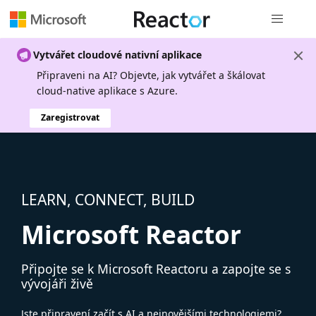
Globální n
Vytvářet cloudové nativní aplikace
Připraveni na AI? Objevte, jak vytvářet a škálovat
cloud-native aplikace s Azure.
Zaregistrovat
LEARN, CONNECT, BUILD
Microsoft Reactor
Připojte se k Microsoft Reactoru a zapojte se s
vývojáři živě
Jste připravení začít s AI a nejnovějšími technologiemi?