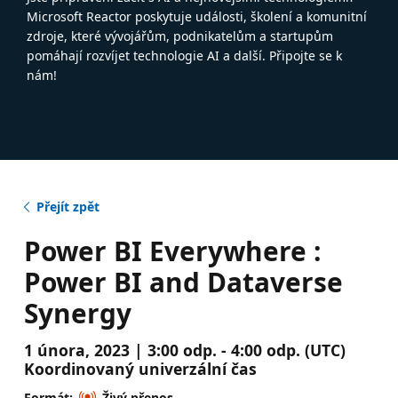
Microsoft Reactor poskytuje události, školení a komunitní
zdroje, které vývojářům, podnikatelům a startupům
pomáhají rozvíjet technologie AI a další. Připojte se k
nám!
Přejít zpět
Power BI Everywhere :
Power BI and Dataverse
Synergy
1 února, 2023 | 3:00 odp. - 4:00 odp. (UTC)
Koordinovaný univerzální čas
Formát:
Živý přenos