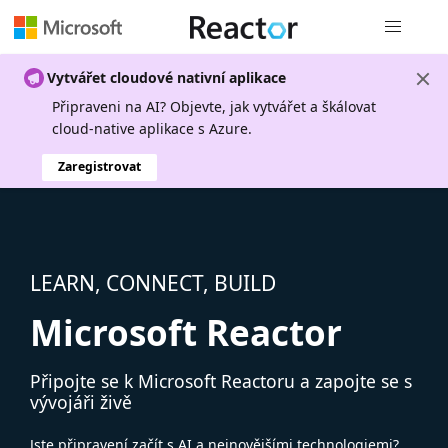
Globální n
Vytvářet cloudové nativní aplikace
Připraveni na AI? Objevte, jak vytvářet a škálovat
cloud-native aplikace s Azure.
Zaregistrovat
LEARN, CONNECT, BUILD
Microsoft Reactor
Připojte se k Microsoft Reactoru a zapojte se s
vývojáři živě
Jste připravení začít s AI a nejnovějšími technologiemi?