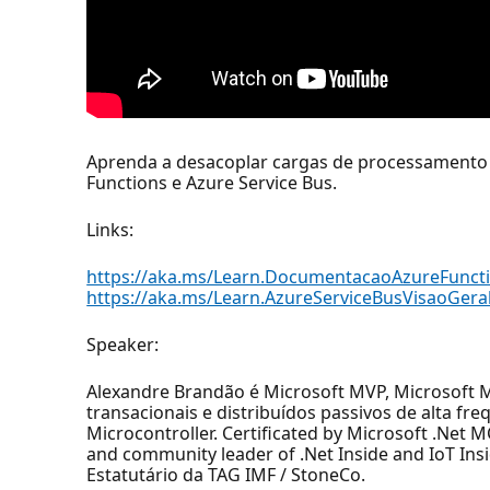
Aprenda a desacoplar cargas de processamento e
Functions e Azure Service Bus.
Links:
https://aka.ms/Learn.DocumentacaoAzureFunct
https://aka.ms/Learn.AzureServiceBusVisaoGera
Speaker:
Alexandre Brandão é Microsoft MVP, Microsoft 
transacionais e distribuídos passivos de alta fr
Microcontroller. Certificated by Microsoft .Net
and community leader of .Net Inside and IoT Insi
Estatutário da TAG IMF / StoneCo.