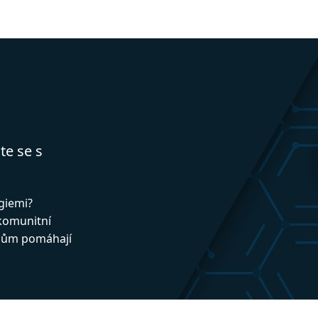
te se s
ogiemi?
 komunitní
upům pomáhají
!