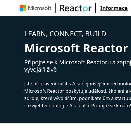
Informace
LEARN, CONNECT, BUILD
Microsoft Reactor
Připojte se k Microsoft Reactoru a zapoj
vývojáři živě
Jste připravení začít s AI a nejnovějšími technol
Microsoft Reactor poskytuje události, školení a
zdroje, které vývojářům, podnikatelům a start
rozvíjet technologie AI a další. Připojte se k nám