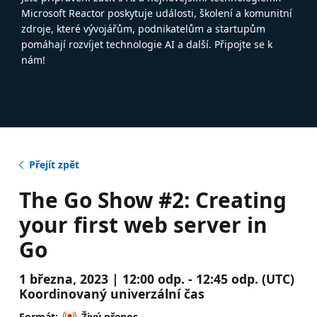
Microsoft Reactor poskytuje události, školení a komunitní
zdroje, které vývojářům, podnikatelům a startupům
pomáhají rozvíjet technologie AI a další. Připojte se k
nám!
Přejít zpět
The Go Show #2: Creating
your first web server in
Go
1 března, 2023 | 12:00 odp. - 12:45 odp. (UTC)
Koordinovaný univerzální čas
Formát:
Živý přenos