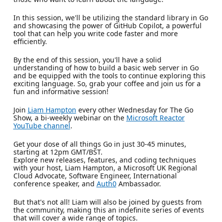
In this session, we'll be utilizing the standard library in Go
and showcasing the power of GitHub Copilot, a powerful
tool that can help you write code faster and more
efficiently.
By the end of this session, you'll have a solid
understanding of how to build a basic web server in Go
and be equipped with the tools to continue exploring this
exciting language. So, grab your coffee and join us for a
fun and informative session!
Join
Liam Hampton
every other Wednesday for The Go
Show, a bi-weekly webinar on the
Microsoft Reactor
YouTube channel
.
Get your dose of all things Go in just 30-45 minutes,
starting at 12pm GMT/BST.
Explore new releases, features, and coding techniques
with your host, Liam Hampton, a Microsoft UK Regional
Cloud Advocate, Software Engineer, International
conference speaker, and
Auth0
Ambassador.
But that's not all! Liam will also be joined by guests from
the community, making this an indefinite series of events
that will cover a wide range of topics.