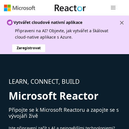
Globální n
Vytvářet cloudové nativní aplikace
Připraveni na AI? Objevte, jak vytvářet a škálovat
cloud-native aplikace s Azure.
Zaregistrovat
LEARN, CONNECT, BUILD
Microsoft Reactor
Připojte se k Microsoft Reactoru a zapojte se s
vývojáři živě
Jste připravení začít s AI a nejnovějšími technologiemi?