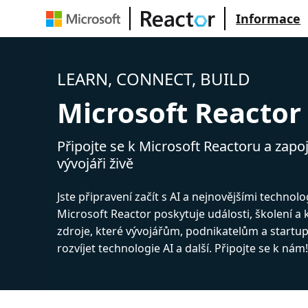
Informace
LEARN, CONNECT, BUILD
Microsoft Reactor
Připojte se k Microsoft Reactoru a zapoj
vývojáři živě
Jste připravení začít s AI a nejnovějšími technol
Microsoft Reactor poskytuje události, školení a
zdroje, které vývojářům, podnikatelům a start
rozvíjet technologie AI a další. Připojte se k nám