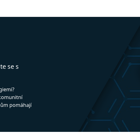
te se s
ogiemi?
 komunitní
upům pomáhají
!