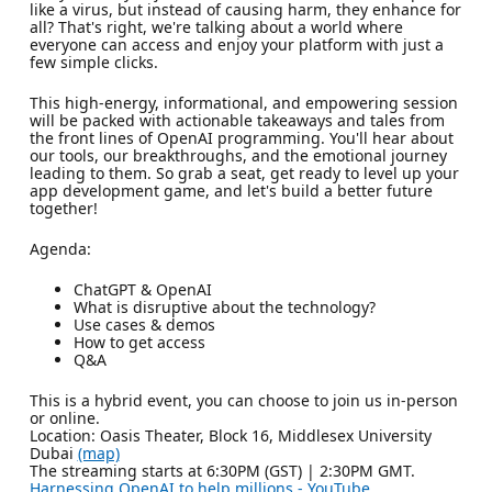
like a virus, but instead of causing harm, they enhance for
all? That's right, we're talking about a world where
everyone can access and enjoy your platform with just a
few simple clicks.
This high-energy, informational, and empowering session
will be packed with actionable takeaways and tales from
the front lines of OpenAI programming. You'll hear about
our tools, our breakthroughs, and the emotional journey
leading to them. So grab a seat, get ready to level up your
app development game, and let's build a better future
together!
Agenda:
ChatGPT & OpenAI
What is disruptive about the technology?
Use cases & demos
How to get access
Q&A
This is a hybrid event, you can choose to join us in-person
or online.
Location: Oasis Theater, Block 16, Middlesex University
Dubai
(map)
The streaming starts at 6:30PM (GST) | 2:30PM GMT.
Harnessing OpenAI to help millions - YouTube