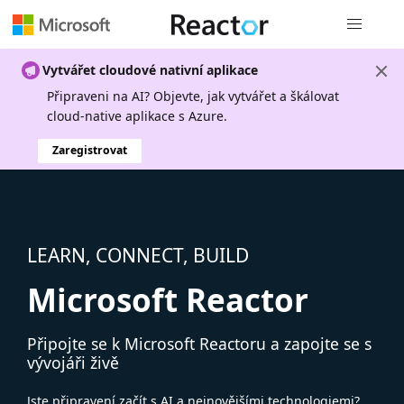
Globální n
Vytvářet cloudové nativní aplikace
Připraveni na AI? Objevte, jak vytvářet a škálovat
cloud-native aplikace s Azure.
Zaregistrovat
LEARN, CONNECT, BUILD
Microsoft Reactor
Připojte se k Microsoft Reactoru a zapojte se s
vývojáři živě
Jste připravení začít s AI a nejnovějšími technologiemi?