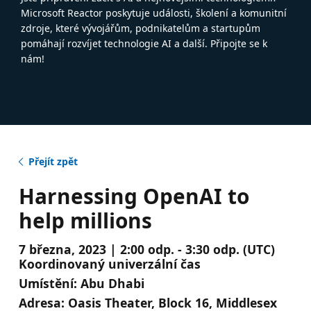
Microsoft Reactor poskytuje události, školení a komunitní
zdroje, které vývojářům, podnikatelům a startupům
pomáhají rozvíjet technologie AI a další. Připojte se k
nám!
Přejít zpět
Harnessing OpenAI to
help millions
7 března, 2023 | 2:00 odp. - 3:30 odp. (UTC)
Koordinovaný univerzální čas
Umístění:
Abu Dhabi
Adresa:
Oasis Theater, Block 16, Middlesex