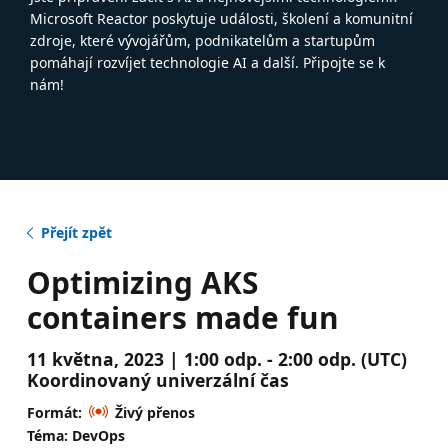
Microsoft Reactor poskytuje události, školení a komunitní
zdroje, které vývojářům, podnikatelům a startupům
pomáhají rozvíjet technologie AI a další. Připojte se k
nám!
Přejít zpět
Optimizing AKS
containers made fun
11 května, 2023 | 1:00 odp. - 2:00 odp. (UTC)
Koordinovaný univerzální čas
Formát:
Živý přenos
Téma: DevOps