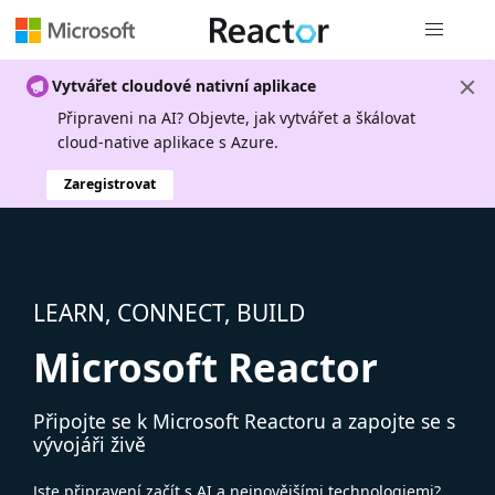
Globální n
Vytvářet cloudové nativní aplikace
Připraveni na AI? Objevte, jak vytvářet a škálovat
cloud-native aplikace s Azure.
Zaregistrovat
LEARN, CONNECT, BUILD
Microsoft Reactor
Připojte se k Microsoft Reactoru a zapojte se s
vývojáři živě
Jste připravení začít s AI a nejnovějšími technologiemi?