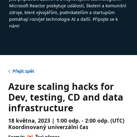
Microsoft Reactor poskytuje události, školení a komunitní
zdroje, které vývojářům, podnikatelům a startupům
pomáhají rozvíjet technologie AI a další. Připojte se k
nám!
Přejít zpět
Azure scaling hacks for
Dev, testing, CD and data
infrastructure
18 května, 2023 | 1:00 odp. - 2:00 odp. (UTC)
Koordinovaný univerzální čas
Formát:
Živý přenos