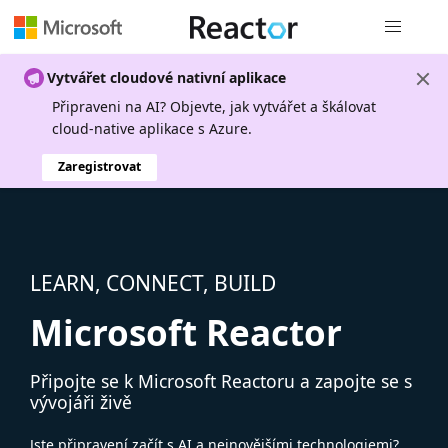
Globální n
Vytvářet cloudové nativní aplikace
Připraveni na AI? Objevte, jak vytvářet a škálovat
cloud-native aplikace s Azure.
Zaregistrovat
LEARN, CONNECT, BUILD
Microsoft Reactor
Připojte se k Microsoft Reactoru a zapojte se s
vývojáři živě
Jste připravení začít s AI a nejnovějšími technologiemi?