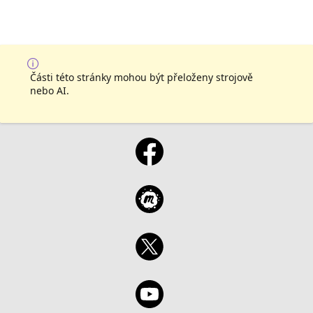
Části této stránky mohou být přeloženy strojově
nebo AI.