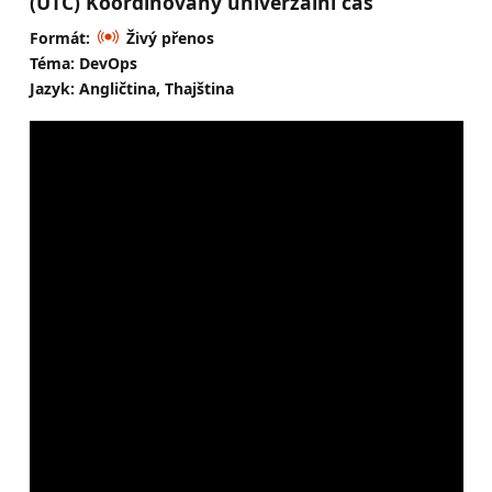
(UTC) Koordinovaný univerzální čas
Formát:
Živý přenos
Téma: DevOps
Jazyk: Angličtina, Thajština