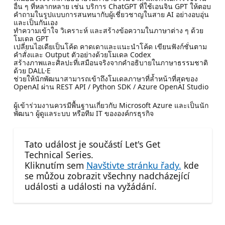
อื่น ๆ ที่หลากหลาย เช่น บริการ ChatGPT ที่ใช้เอนจิน GPT ให้ตอบ
คำถามในรูปแบบการสนทนากับผู้เชี่ยวชาญในสาย AI อย่างอบอุ่น
และเป็นกันเอง
ทำความเข้าใจ วิเคราะห์ และสร้างข้อความในภาษาต่าง ๆ ด้วย
โมเดล GPT
เปลี่ยนไอเดียเป็นโค้ด คาดเดาและแนะนำโค้ด เขียนฟังก์ชั่นตาม
คำสั่งและ Output ตัวอย่างด้วยโมเดล Codex
สร้างภาพและศิลปะที่เสมือนจริงจากคำอธิบายในภาษาธรรมชาติ
ด้วย DALL·E
ช่วยให้นักพัฒนาสามารถเข้าถึงโมเดลภาษาที่ล้ำหน้าที่สุดของ
OpenAI ผ่าน REST API / Python SDK / Azure OpenAI Studio
ผู้เข้าร่วมงานควรมีพื้นฐานเกี่ยวกับ Microsoft Azure และเป็นนัก
พัฒนา ผู้ดูแลระบบ หรือทีม IT ขององค์กรธุรกิจ
Tato událost je součástí Let's Get
Technical Series.
Kliknutím sem
Navštivte stránku řady.
kde
se můžou zobrazit všechny nadcházející
události a události na vyžádání.