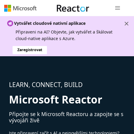
Globální n
Vytvářet cloudové nativní aplikace
Připraveni na AI? Objevte, jak vytvářet a škálovat
cloud-native aplikace s Azure.
Zaregistrovat
LEARN, CONNECT, BUILD
Microsoft Reactor
Připojte se k Microsoft Reactoru a zapojte se s
vývojáři živě
Jste připravení začít s AI a nejnovějšími technologiemi?