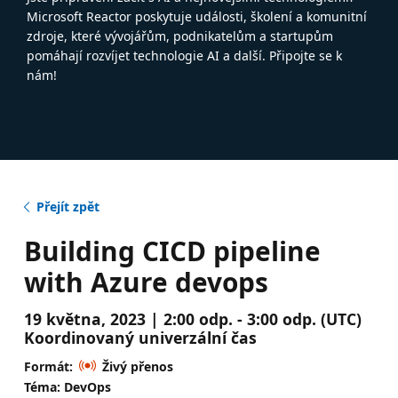
Microsoft Reactor poskytuje události, školení a komunitní
zdroje, které vývojářům, podnikatelům a startupům
pomáhají rozvíjet technologie AI a další. Připojte se k
nám!
Přejít zpět
Building CICD pipeline
with Azure devops
19 května, 2023 | 2:00 odp. - 3:00 odp. (UTC)
Koordinovaný univerzální čas
Formát:
Živý přenos
Téma: DevOps