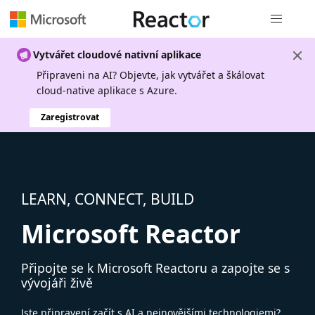
Globální n
Vytvářet cloudové nativní aplikace
Připraveni na AI? Objevte, jak vytvářet a škálovat
cloud-native aplikace s Azure.
Zaregistrovat
LEARN, CONNECT, BUILD
Microsoft Reactor
Připojte se k Microsoft Reactoru a zapojte se s
vývojáři živě
Jste připravení začít s AI a nejnovějšími technologiemi?