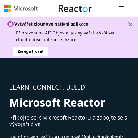
Globální n
Vytvářet cloudové nativní aplikace
Připraveni na AI? Objevte, jak vytvářet a škálovat
cloud-native aplikace s Azure.
Zaregistrovat
LEARN, CONNECT, BUILD
Microsoft Reactor
Připojte se k Microsoft Reactoru a zapojte se s
vývojáři živě
Jste připravení začít s AI a nejnovějšími technologiemi?