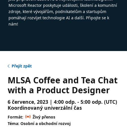
Microsoft Reactor poskytuje události, školení a komunitní
zdroje, které vývojářům, podnikatelům a startupům
pomáhají rozvíjet technologie AI a další. Připojte se k
nám!
Přejít zpět
MLSA Coffee and Tea Chat
with a Product Designer
6 července, 2023 | 4:00 odp. - 5:00 odp. (UTC)
Koordinovaný univerzální čas
Formát:
Živý přenos
Téma: Osobní a obchodní rozvoj