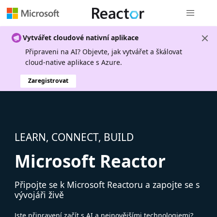
Globální n
Vytvářet cloudové nativní aplikace
Připraveni na AI? Objevte, jak vytvářet a škálovat
cloud-native aplikace s Azure.
Zaregistrovat
LEARN, CONNECT, BUILD
Microsoft Reactor
Připojte se k Microsoft Reactoru a zapojte se s
vývojáři živě
Jste připravení začít s AI a nejnovějšími technologiemi?