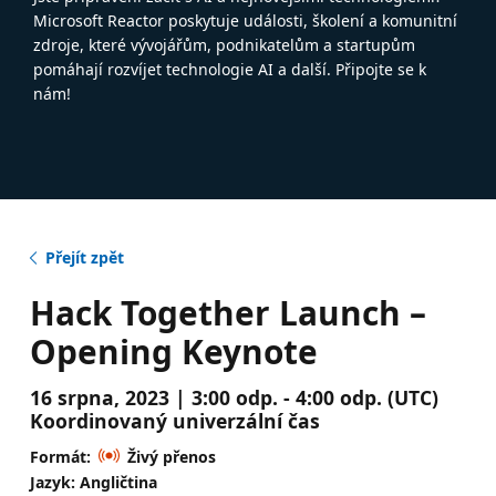
Microsoft Reactor poskytuje události, školení a komunitní
zdroje, které vývojářům, podnikatelům a startupům
pomáhají rozvíjet technologie AI a další. Připojte se k
nám!
Přejít zpět
Hack Together Launch –
Opening Keynote
16 srpna, 2023 | 3:00 odp. - 4:00 odp. (UTC)
Koordinovaný univerzální čas
Formát:
Živý přenos
Jazyk: Angličtina