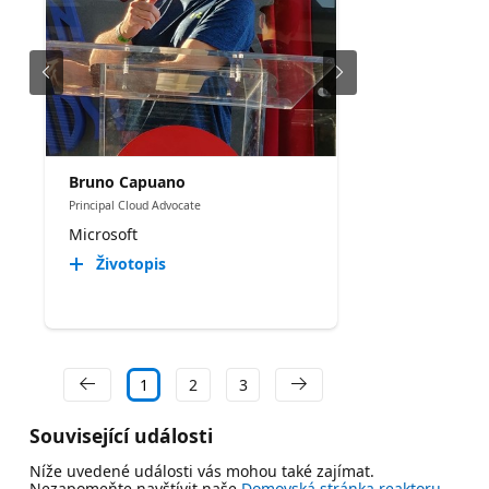
Bruno Capuano
Principal Cloud Advocate
Microsoft
Životopis
1
2
3
Související události
Níže uvedené události vás mohou také zajímat.
Nezapomeňte navštívit naše
Domovská stránka reaktoru