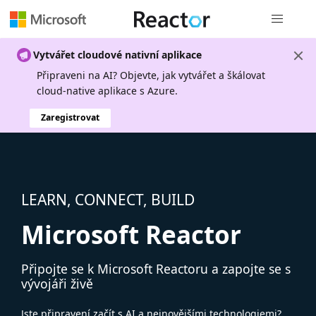
Globální n
Vytvářet cloudové nativní aplikace
Připraveni na AI? Objevte, jak vytvářet a škálovat
cloud-native aplikace s Azure.
Zaregistrovat
LEARN, CONNECT, BUILD
Microsoft Reactor
Připojte se k Microsoft Reactoru a zapojte se s
vývojáři živě
Jste připravení začít s AI a nejnovějšími technologiemi?