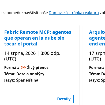
Nezapomeňte navštívit naše
Domovská stránka reaktoru
zob
Fabric Remote MCP: agentes
Arquit
que operan en la nube sin
agente
tocar el portal
end en
14 srpna, 2026 | 3:00 odp.
17 srpn
(UTC)
(UTC)
Formát:
Živý přenos
Formát:
Téma: Data a analýzy
Téma: D
Jazyk: Španělština
Jazyk: Š
Detaily