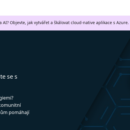
a AI? Objevte, jak vytvářet a škálovat cloud-native aplikace s Azure.
te se s
ogiemi?
 komunitní
upům pomáhají
!