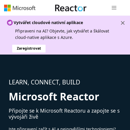
Globální n
Vytvářet cloudové nativní aplikace
Připraveni na AI? Objevte, jak vytvářet a škálovat
cloud-native aplikace s Azure.
Zaregistrovat
LEARN, CONNECT, BUILD
Microsoft Reactor
Připojte se k Microsoft Reactoru a zapojte se s
vývojáři živě
Jste připravení začít s AI a nejnovějšími technologiemi?