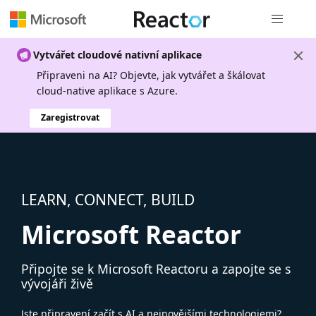
Globální n
Vytvářet cloudové nativní aplikace
Připraveni na AI? Objevte, jak vytvářet a škálovat
cloud-native aplikace s Azure.
Zaregistrovat
LEARN, CONNECT, BUILD
Microsoft Reactor
Připojte se k Microsoft Reactoru a zapojte se s
vývojáři živě
Jste připravení začít s AI a nejnovějšími technologiemi?