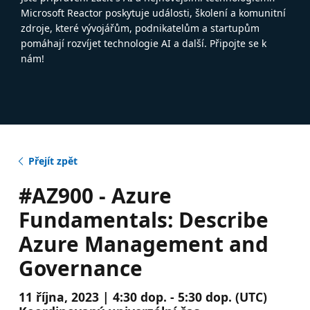
Microsoft Reactor poskytuje události, školení a komunitní
zdroje, které vývojářům, podnikatelům a startupům
pomáhají rozvíjet technologie AI a další. Připojte se k
nám!
Přejít zpět
#AZ900 - Azure
Fundamentals: Describe
Azure Management and
Governance
11 října, 2023 | 4:30 dop. - 5:30 dop. (UTC)