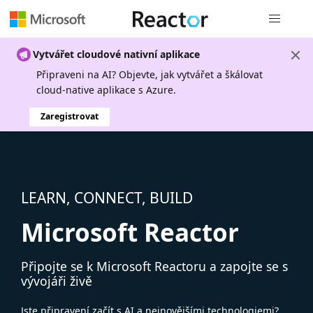
Globální n
Vytvářet cloudové nativní aplikace
Připraveni na AI? Objevte, jak vytvářet a škálovat
cloud-native aplikace s Azure.
Zaregistrovat
LEARN, CONNECT, BUILD
Microsoft Reactor
Připojte se k Microsoft Reactoru a zapojte se s
vývojáři živě
Jste připravení začít s AI a nejnovějšími technologiemi?