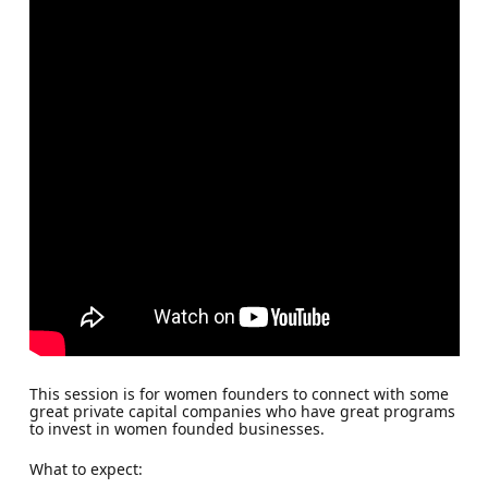
This session is for women founders to connect with some
great private capital companies who have great programs
to invest in women founded businesses.
What to expect: