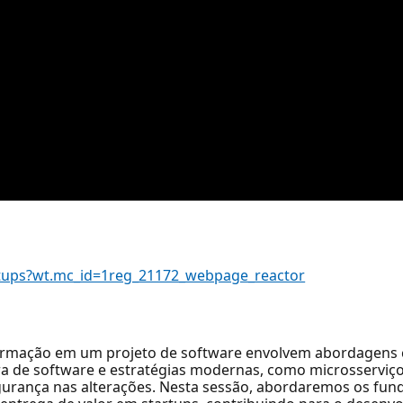
tartups?wt.mc_id=1reg_21172_webpage_reactor
ormação em um projeto de software envolvem abordagens
a de software e estratégias modernas, como microsserviços
gurança nas alterações. Nesta sessão, abordaremos os fu