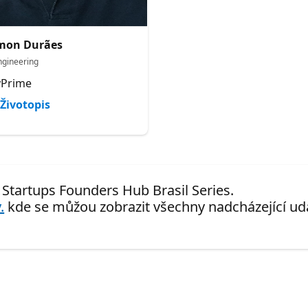
mon Durães
ngineering
Prime
Životopis
r Startups Founders Hub Brasil Series.
.
kde se můžou zobrazit všechny nadcházející udá