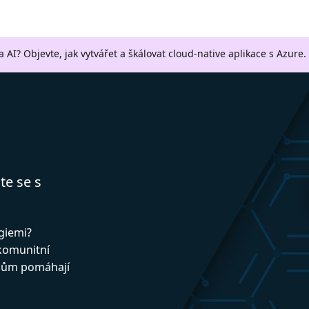
a AI? Objevte, jak vytvářet a škálovat cloud-native aplikace s Azure.
te se s
ogiemi?
 komunitní
upům pomáhají
!