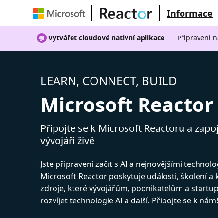
Informace
Vytvářet cloudové nativní aplikace
Připraveni n
LEARN, CONNECT, BUILD
Microsoft Reactor
Připojte se k Microsoft Reactoru a zapoj
vývojáři živě
Jste připravení začít s AI a nejnovějšími technol
Microsoft Reactor poskytuje události, školení a
zdroje, které vývojářům, podnikatelům a start
rozvíjet technologie AI a další. Připojte se k nám