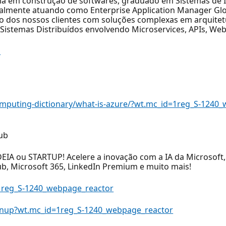
ncia em construção de softwares, graduado em Sistemas d
tualmente atuando como Enterprise Application Manager Gl
so dos nossos clientes com soluções complexas em arquite
Sistemas Distribuídos envolvendo Microservices, APIs, Web
o
omputing-dictionary/what-is-azure/?wt.mc_id=1reg_S-1240
ub
DEIA ou STARTUP! Acelere a inovação com a IA da Microsoft
b, Microsoft 365, LinkedIn Premium e muito mais!
1reg_S-1240_webpage_reactor
ignup?wt.mc_id=1reg_S-1240_webpage_reactor