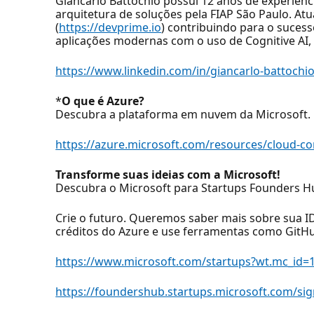
Giancarlo Battochio possui 12 anos de experiê
arquitetura de soluções pela FIAP São Paulo. A
(
https://devprime.io
) contribuindo para o suces
aplicações modernas com o uso de Cognitive AI, 
https://www.linkedin.com/in/giancarlo-battochi
*
O que é Azure?
Descubra a plataforma em nuvem da Microsoft.
https://azure.microsoft.com/resources/cloud-c
Transforme suas ideias com a Microsoft!
Descubra o Microsoft para Startups Founders H
Crie o futuro. Queremos saber mais sobre sua I
créditos do Azure e use ferramentas como GitHu
https://www.microsoft.com/startups?wt.mc_id=
https://foundershub.startups.microsoft.com/s