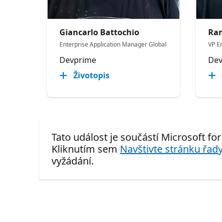
Giancarlo Battochio
Ra
Enterprise Application Manager Global
VP E
Devprime
Dev
Životopis
Tato událost je součástí Microsoft fo
Kliknutím sem
Navštivte stránku řady
vyžádání.