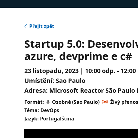
Přejít zpět
Startup 5.0: Desenvol
azure, devprime e c#
23 listopadu, 2023 | 10:00 odp. - 12:0
Umístění:
Sao Paulo
Adresa:
Microsoft Reactor São Paulo R
Formát:
Osobně (Sao Paulo)
Živý přeno
Téma: DevOps
Jazyk: Portugalština