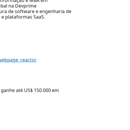
e Informação e MBA em
obal na Devprime
tura de software e engenharia de
 e plataformas SaaS.
_webpage_reactor
, ganhe até US$ 150.000 em