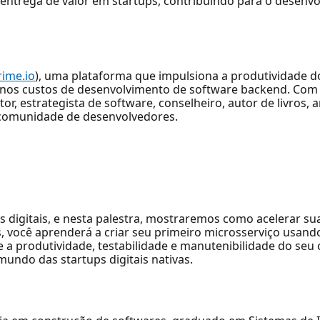
 entrega de valor em startups, contribuindo para o desenvo
rime.io
), uma plataforma que impulsiona a produtividade 
 nos custos de desenvolvimento de software backend. Com
r, estrategista de software, conselheiro, autor de livros, a
 comunidade de desenvolvedores.
ps digitais, e nesta palestra, mostraremos como acelerar 
, você aprenderá a criar seu primeiro microsserviço usand
e a produtividade, testabilidade e manutenibilidade do se
undo das startups digitais nativas.