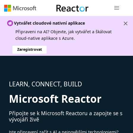
Globální n
Vytvářet cloudové nativní aplikace
Připraveni na AI? Objevte, jak vytvářet a škálovat
cloud-native aplikace s Azure.
Zaregistrovat
LEARN, CONNECT, BUILD
Microsoft Reactor
Připojte se k Microsoft Reactoru a zapojte se s
vývojáři živě
Jste připravení začít s AI a nejnovějšími technologiemi?