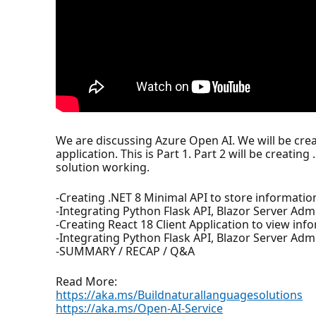
We are discussing Azure Open AI. We will be crea
application. This is Part 1. Part 2 will be creatin
solution working.
-Creating .NET 8 Minimal API to store informatio
-Integrating Python Flask API, Blazor Server Adm
-Creating React 18 Client Application to view inf
-Integrating Python Flask API, Blazor Server Admi
-SUMMARY / RECAP / Q&A
Read More:
https://aka.ms/Buildnaturallanguagesolutions
https://aka.ms/Open-AI-Service