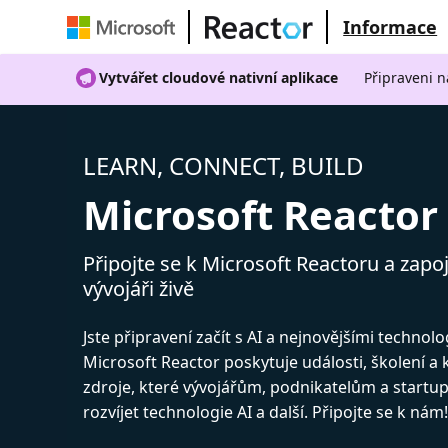
Informace
Vytvářet cloudové nativní aplikace
Připraveni n
LEARN, CONNECT, BUILD
Microsoft Reactor
Připojte se k Microsoft Reactoru a zapoj
vývojáři živě
Jste připravení začít s AI a nejnovějšími technol
Microsoft Reactor poskytuje události, školení a
zdroje, které vývojářům, podnikatelům a start
rozvíjet technologie AI a další. Připojte se k nám