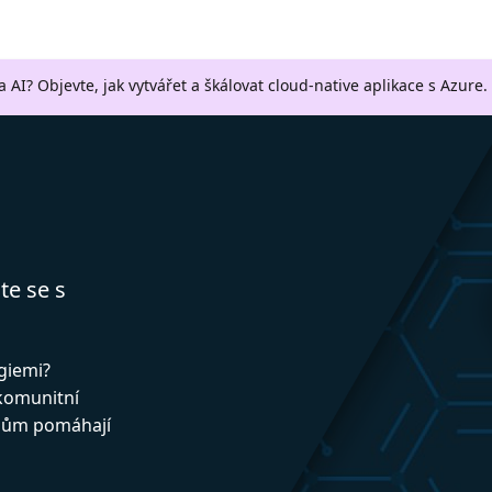
a AI? Objevte, jak vytvářet a škálovat cloud-native aplikace s Azure.
te se s
ogiemi?
 komunitní
upům pomáhají
!