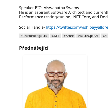
Speaker BIO- Viswanatha Swamy
He is an aspirant Software Architect and current
Performance testing/tuning, .NET Core, and Dock
Social Handle-
https://twitter.com/vishipayyallor
#ReactorBengaluru
#.NET
#Azure
#AzureOpenAI
#AI
Přednášející