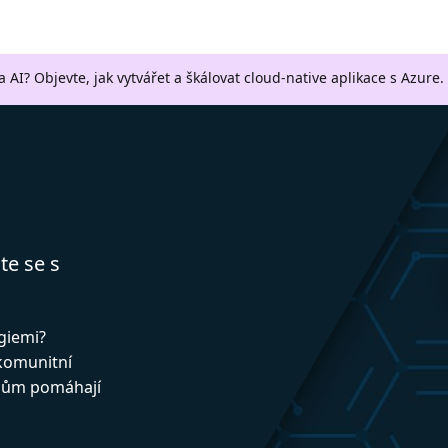
a AI? Objevte, jak vytvářet a škálovat cloud-native aplikace s Azure.
te se s
ogiemi?
 komunitní
upům pomáhají
!