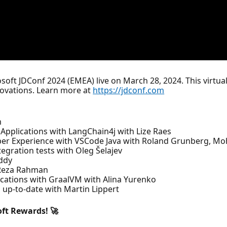
soft JDConf 2024 (EMEA) live on March 28, 2024. This virtu
novations. Learn more at
https://jdconf.com
m
 Applications with LangChain4j with Lize Raes
oper Experience with VSCode Java with Roland Grunberg, Mo
tegration tests with Oleg Šelajev
eddy
h Reza Rahman
lications with GraalVM with Alina Yurenko
 up-to-date with Martin Lippert
oft Rewards! 🚀