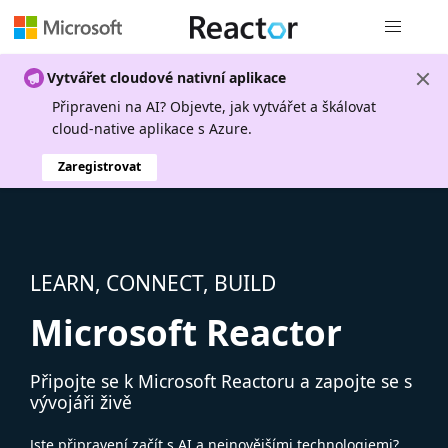
Globální n
Vytvářet cloudové nativní aplikace
Připraveni na AI? Objevte, jak vytvářet a škálovat
cloud-native aplikace s Azure.
Zaregistrovat
LEARN, CONNECT, BUILD
Microsoft Reactor
Připojte se k Microsoft Reactoru a zapojte se s
vývojáři živě
Jste připravení začít s AI a nejnovějšími technologiemi?