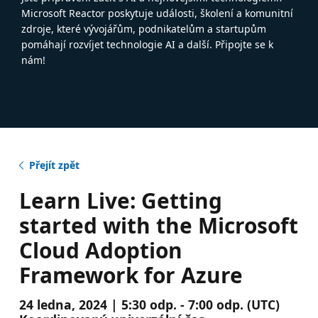
Microsoft Reactor poskytuje události, školení a komunitní
zdroje, které vývojářům, podnikatelům a startupům
pomáhají rozvíjet technologie AI a další. Připojte se k
nám!
Přejít zpět
Learn Live: Getting
started with the Microsoft
Cloud Adoption
Framework for Azure
24 ledna, 2024 | 5:30 odp. - 7:00 odp. (UTC)