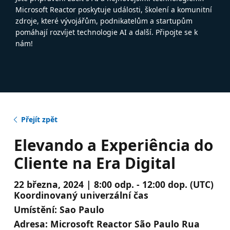
Microsoft Reactor poskytuje události, školení a komunitní
zdroje, které vývojářům, podnikatelům a startupům
pomáhají rozvíjet technologie AI a další. Připojte se k
nám!
Přejít zpět
Elevando a Experiência do
Cliente na Era Digital
22 března, 2024 | 8:00 odp. - 12:00 dop. (UTC)
Koordinovaný univerzální čas
Umístění:
Sao Paulo
Adresa:
Microsoft Reactor São Paulo Rua