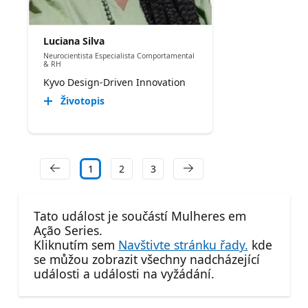
Luciana Silva
Neurocientista Especialista Comportamental
& RH
Kyvo Design-Driven Innovation
Životopis
1
2
3
Tato událost je součástí Mulheres em
Ação Series.
Kliknutím sem
Navštivte stránku řady.
kde
se můžou zobrazit všechny nadcházející
události a události na vyžádání.