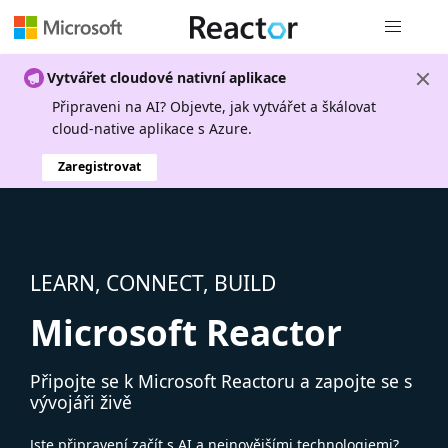
Globální n
Vytvářet cloudové nativní aplikace
Připraveni na AI? Objevte, jak vytvářet a škálovat
cloud-native aplikace s Azure.
Zaregistrovat
LEARN, CONNECT, BUILD
Microsoft Reactor
Připojte se k Microsoft Reactoru a zapojte se s
vývojáři živě
Jste připravení začít s AI a nejnovějšími technologiemi?