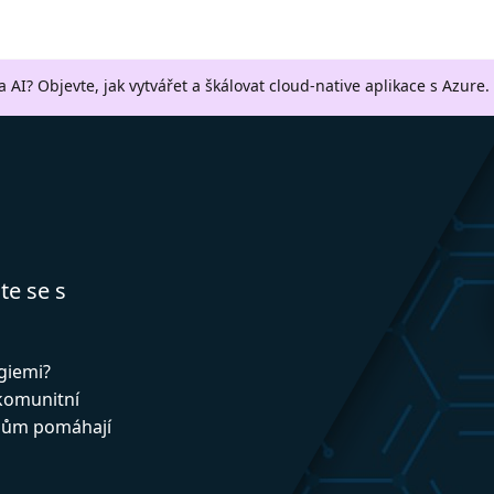
a AI? Objevte, jak vytvářet a škálovat cloud-native aplikace s Azure.
te se s
ogiemi?
 komunitní
upům pomáhají
!