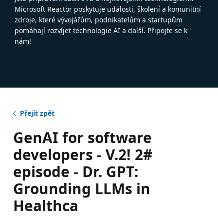
Microsoft Reactor poskytuje události, školení a komunitní
zdroje, které vývojářům, podnikatelům a startupům
pomáhají rozvíjet technologie AI a další. Připojte se k
nám!
Přejít zpět
GenAI for software
developers - V.2! 2#
episode - Dr. GPT:
Grounding LLMs in
Healthca