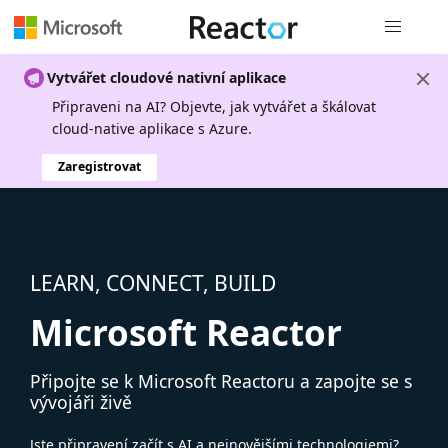
Globální n
Vytvářet cloudové nativní aplikace
Připraveni na AI? Objevte, jak vytvářet a škálovat
cloud-native aplikace s Azure.
Zaregistrovat
LEARN, CONNECT, BUILD
Microsoft Reactor
Připojte se k Microsoft Reactoru a zapojte se s
vývojáři živě
Jste připravení začít s AI a nejnovějšími technologiemi?