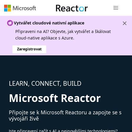
Globální n
Vytvářet cloudové nativní aplikace
Připraveni na AI? Objevte, jak vytvářet a škálovat
cloud-native aplikace s Azure.
Zaregistrovat
LEARN, CONNECT, BUILD
Microsoft Reactor
Připojte se k Microsoft Reactoru a zapojte se s
vývojáři živě
Jste připravení začít s AI a nejnovějšími technologiemi?