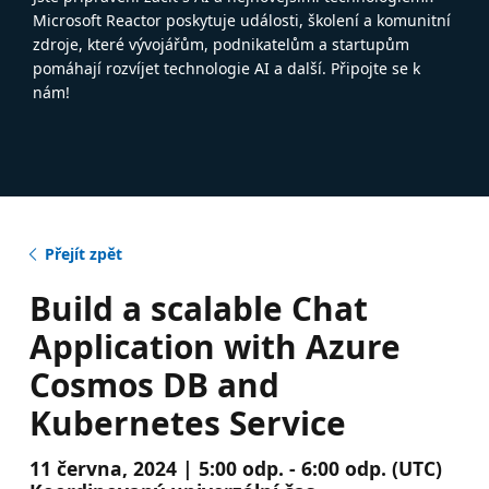
Microsoft Reactor poskytuje události, školení a komunitní
zdroje, které vývojářům, podnikatelům a startupům
pomáhají rozvíjet technologie AI a další. Připojte se k
nám!
Přejít zpět
Build a scalable Chat
Application with Azure
Cosmos DB and
Kubernetes Service
11 června, 2024 | 5:00 odp. - 6:00 odp. (UTC)