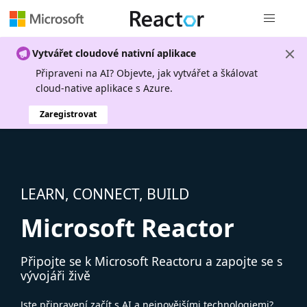
Globální n
Vytvářet cloudové nativní aplikace
Připraveni na AI? Objevte, jak vytvářet a škálovat
cloud-native aplikace s Azure.
Zaregistrovat
LEARN, CONNECT, BUILD
Microsoft Reactor
Připojte se k Microsoft Reactoru a zapojte se s
vývojáři živě
Jste připravení začít s AI a nejnovějšími technologiemi?