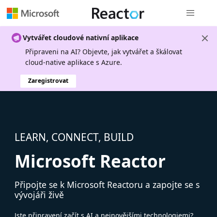
Globální n
Vytvářet cloudové nativní aplikace
Připraveni na AI? Objevte, jak vytvářet a škálovat
cloud-native aplikace s Azure.
Zaregistrovat
LEARN, CONNECT, BUILD
Microsoft Reactor
Připojte se k Microsoft Reactoru a zapojte se s
vývojáři živě
Jste připravení začít s AI a nejnovějšími technologiemi?