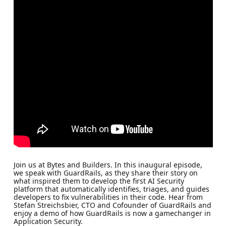
Join us at Bytes and Builders. In this inaugural episode,
we speak with GuardRails, as they share their story on
what inspired them to develop the first AI Security
platform that automatically identifies, triages, and guides
developers to fix vulnerabilities in their code. Hear from
Stefan Streichsbier, CTO and Cofounder of GuardRails and
enjoy a demo of how GuardRails is now a gamechanger in
Application Security.