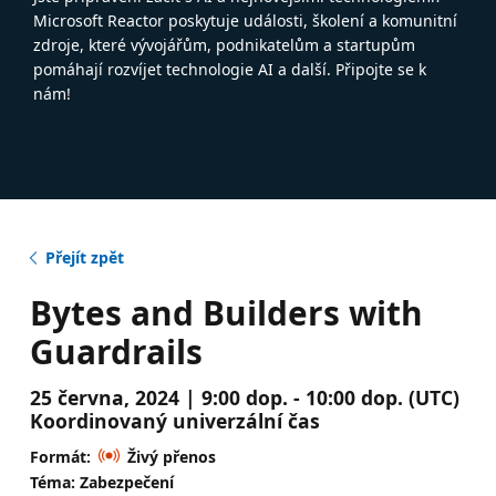
Microsoft Reactor poskytuje události, školení a komunitní
zdroje, které vývojářům, podnikatelům a startupům
pomáhají rozvíjet technologie AI a další. Připojte se k
nám!
Přejít zpět
Bytes and Builders with
Guardrails
25 června, 2024 | 9:00 dop. - 10:00 dop. (UTC)
Koordinovaný univerzální čas
Formát:
Živý přenos
Téma: Zabezpečení