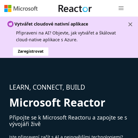
Globální n
Vytvářet cloudové nativní aplikace
Připraveni na AI? Objevte, jak vytvářet a škálovat
cloud-native aplikace s Azure.
Zaregistrovat
LEARN, CONNECT, BUILD
Microsoft Reactor
Připojte se k Microsoft Reactoru a zapojte se s
vývojáři živě
Jste připravení začít s AI a nejnovějšími technologiemi?