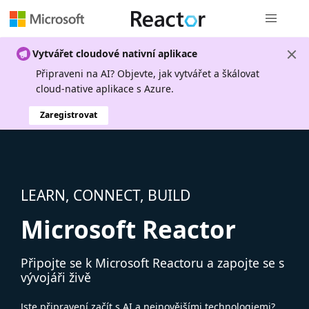
Globální n
Vytvářet cloudové nativní aplikace
Připraveni na AI? Objevte, jak vytvářet a škálovat
cloud-native aplikace s Azure.
Zaregistrovat
LEARN, CONNECT, BUILD
Microsoft Reactor
Připojte se k Microsoft Reactoru a zapojte se s
vývojáři živě
Jste připravení začít s AI a nejnovějšími technologiemi?