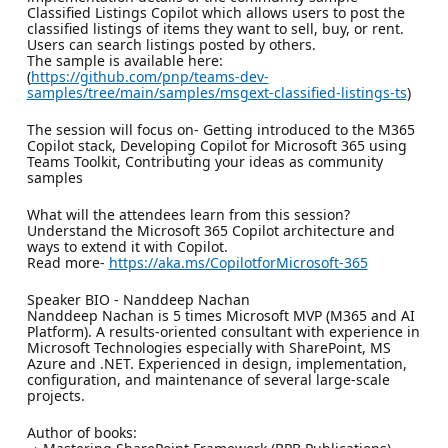
Classified Listings Copilot which allows users to post the
classified listings of items they want to sell, buy, or rent.
Users can search listings posted by others.
The sample is available here:
(
https://github.com/pnp/teams-dev-
samples/tree/main/samples/msgext-classified-listings-ts
)
The session will focus on- Getting introduced to the M365
Copilot stack, Developing Copilot for Microsoft 365 using
Teams Toolkit, Contributing your ideas as community
samples
What will the attendees learn from this session?
Understand the Microsoft 365 Copilot architecture and
ways to extend it with Copilot.
Read more-
https://aka.ms/CopilotforMicrosoft-365
Speaker BIO - Nanddeep Nachan
Nanddeep Nachan is 5 times Microsoft MVP (M365 and AI
Platform). A results-oriented consultant with experience in
Microsoft Technologies especially with SharePoint, MS
Azure and .NET. Experienced in design, implementation,
configuration, and maintenance of several large-scale
projects.
Author of books: