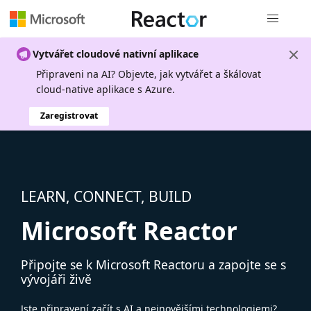
Globální n
Vytvářet cloudové nativní aplikace
Připraveni na AI? Objevte, jak vytvářet a škálovat
cloud-native aplikace s Azure.
Zaregistrovat
LEARN, CONNECT, BUILD
Microsoft Reactor
Připojte se k Microsoft Reactoru a zapojte se s
vývojáři živě
Jste připravení začít s AI a nejnovějšími technologiemi?