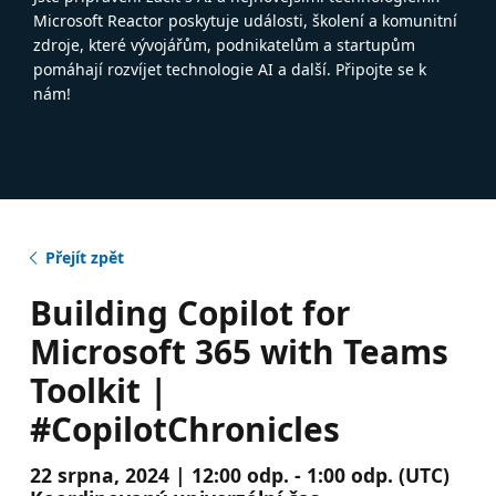
Microsoft Reactor poskytuje události, školení a komunitní
zdroje, které vývojářům, podnikatelům a startupům
pomáhají rozvíjet technologie AI a další. Připojte se k
nám!
Přejít zpět
Building Copilot for
Microsoft 365 with Teams
Toolkit |
#CopilotChronicles
22 srpna, 2024 | 12:00 odp. - 1:00 odp. (UTC)