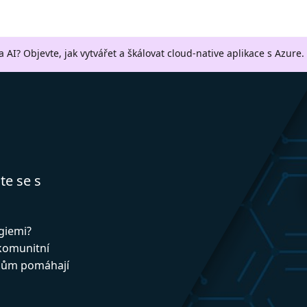
a AI? Objevte, jak vytvářet a škálovat cloud-native aplikace s Azure.
te se s
ogiemi?
 komunitní
upům pomáhají
!