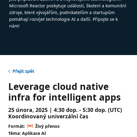
Microsoft Reactor poskytuje události, školení a komunitní
zdroje, které vývojářům, podnikatelům a startupům
pomáhají rozvíjet technologie AI a další. Připojte se k
nám!
Přejít zpět
Leverage cloud native
infra for intelligent apps
25 února, 2025 | 4:30 dop. - 5:30 dop. (UTC)
Koordinovaný univerzální čas
Formát:
Živý přenos
Téma: Aplikace AI