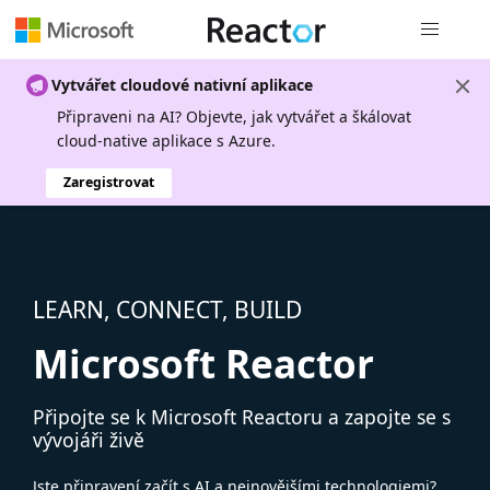
Globální n
Vytvářet cloudové nativní aplikace
Připraveni na AI? Objevte, jak vytvářet a škálovat
cloud-native aplikace s Azure.
Zaregistrovat
LEARN, CONNECT, BUILD
Microsoft Reactor
Připojte se k Microsoft Reactoru a zapojte se s
vývojáři živě
Jste připravení začít s AI a nejnovějšími technologiemi?