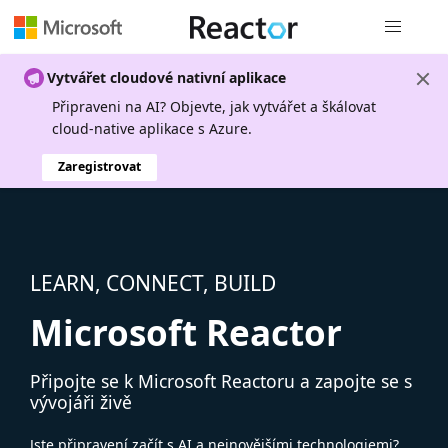
Globální n
Vytvářet cloudové nativní aplikace
Připraveni na AI? Objevte, jak vytvářet a škálovat
cloud-native aplikace s Azure.
Zaregistrovat
LEARN, CONNECT, BUILD
Microsoft Reactor
Připojte se k Microsoft Reactoru a zapojte se s
vývojáři živě
Jste připravení začít s AI a nejnovějšími technologiemi?