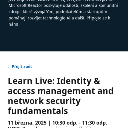
Microsoft Reactor poskytuje události, školení a komunitní
zdroje, které vývojářům, podnikatelům a startupům
pomáhají rozvíjet technologie AI a další. Připojte se k
nám!
Přejít zpět
Learn Live: Identity &
access management and
network security
fundamentals
11 března, 2025 | 10:30 odp. - 11:30 odp.